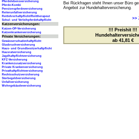
Pferdelebensversicherung
Bei Rückfragen steht Ihnen unser Büro ger
Pferde-Kombi
Angebot zur Hundehalterversicherung.
Pensionspferdeversicherung
Reiterunfallversicherung
Reitlehrerhaftpflicht/Reittherapeut
>> 
Schul- und Verleihpferdehaftpflicht
Katzenversicherungen:
Katzen-OP-Versicherung
!!! Preishit !!!
Katzenkrankenversicherung
Hundehalterversich
Private Versicherungen:
ab 41,81 €
Gewässerschadenhaftpflicht
Glasbruchversicherung
Haus- und Grundbesitzerhaftpflicht
Hausratversicherung
Jagdhaftpflichtversicherung
KFZ-Versicherung
Krankenzusatzversicherung
Private Krankenversicherung
Privathaftpflichtversicherung
Rechtsschutzversicherung
Sterbegeldversicherung
Unfallversicherung
Wohngebäudeversicherung