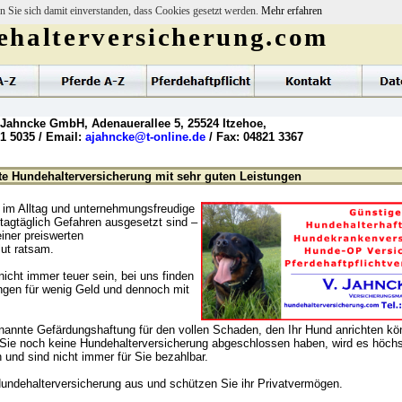
n Sie sich damit einverstanden, dass Cookies gesetzt werden.
Mehr erfahren
halterversicherung.com
 Jahncke GmbH, Adenauerallee 5, 25524 Itzehoe,
21 5035 / Email:
ajahncke@t-online.de
/ Fax: 04821 3367
te Hundehalterversicherung mit sehr guten Leistungen
er im Alltag und unternehmungsfreudige
tagtäglich Gefahren ausgesetzt sind –
einer preiswerten
lut ratsam.
icht immer teuer sein, bei uns finden
ungen für wenig Geld und dennoch mit
nannte Gefärdungshaftung für den vollen Schaden, den Ihr Hund anrichten kön
Sie noch keine Hundehalterversicherung abgeschlossen haben, wird es höchs
 und sind nicht immer für Sie bezahlbar.
 Hundehalterversicherung aus und schützen Sie ihr Privatvermögen.