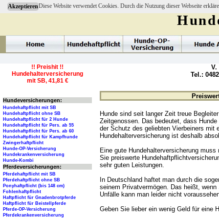
Diese Website verwendet Cookies. Durch die Nutzung dieser Webseite erkläre
Akzeptieren
Hunde
!! Preishit !!
V.
Hundehalterversicherung
Tel.: 048
mit SB, 41,81 €
Preiswer
Hundeversicherungen:
Hundehaftpflicht mit SB
Hunde sind seit langer Zeit treue Begleit
Hundehaftpflicht ohne SB
Hundehaftpflicht für 2 Hunde
Zeitgenossen. Das bedeutet, dass Hunde 
Hundehaftpflicht für Pers. ab 55
der Schutz des geliebten Vierbeiners mit 
Hundehaftpflicht für Pers. ab 60
Hundehalterversicherung ist deshalb abso
Hundehaftpflicht für Kampfhunde
Zwingerhaftpflicht
Hunde-OP-Versicherung
Eine gute Hundehalterversicherung muss n
Hundekrankenversicherung
Sie preiswerte Hundehaftpflichtversicher
Hunde-Kombi
sehr guten Leistungen.
Pferdeversicherungen:
Pferdehaftpflicht mit SB
In Deutschland haftet man durch die soge
Pferdehaftpflicht ohne SB
seinem Privatvermögen. Das heißt, wenn 
Ponyhaftpflicht (bis 148 cm)
Fohlenhaftpflicht
Unfälle kann man leider nicht voraussehen
Haftpflicht für Gnadenbrotpferde
Haftpflicht für Beistellpferde
Geben Sie lieber ein wenig Geld für eine
Pferde-OP-Versicherung
Pferdekrankenversicherung